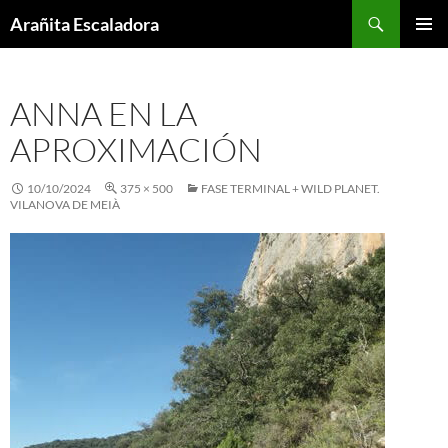
Skip
Search
Arañita Escaladora
to
PRIMAR
content
MENU
ANNA EN LA
APROXIMACIÓN
10/10/2024
375 × 500
FASE TERMINAL + WILD PLANET.
VILANOVA DE MEIÀ