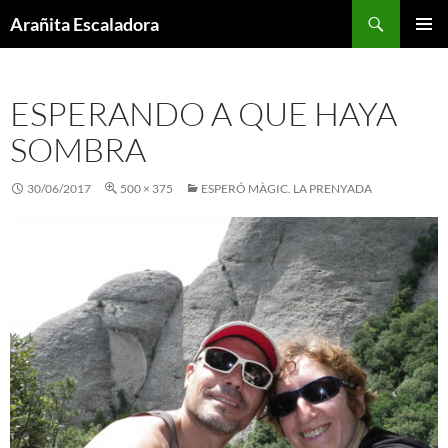
Skip
Search
Arañita Escaladora
to
PRIMAR
content
MENU
ESPERANDO A QUE HAYA
SOMBRA
30/06/2017
500 × 375
ESPERÓ MÀGIC. LA PRENYADA