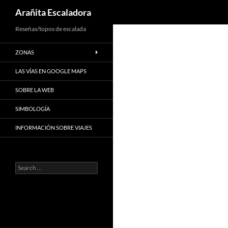
Search
Arañita Escaladora
Skip
Reseñas/topos de escalada
to
ZONAS
content
LAS VÍAS EN GOOGLE MAPS
SOBRE LA WEB
SIMBOLOGÍA
INFORMACIÓN SOBRE VIAJES
Search
for: