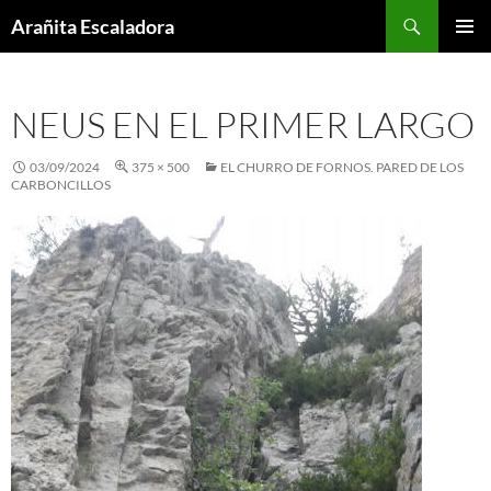
Skip
Search
Arañita Escaladora
to
PRIMAR
content
MENU
NEUS EN EL PRIMER LARGO
03/09/2024
375 × 500
EL CHURRO DE FORNOS. PARED DE LOS
CARBONCILLOS