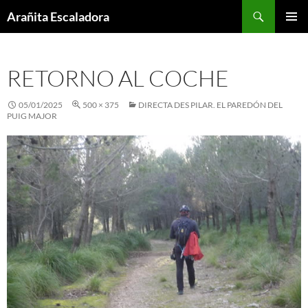
Skip
Search
Arañita Escaladora
to
PRIMAR
content
MENU
RETORNO AL COCHE
05/01/2025
500 × 375
DIRECTA DES PILAR. EL PAREDÓN DEL
PUIG MAJOR