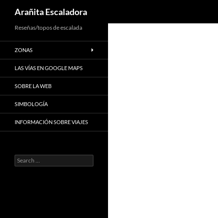
Search
Arañita Escaladora
Skip
Reseñas/topos de escalada
to
ZONAS
content
LAS VÍAS EN GOOGLE MAPS
SOBRE LA WEB
SIMBOLOGÍA
INFORMACIÓN SOBRE VIAJES
Search
for: