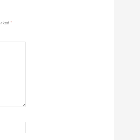
marked
*