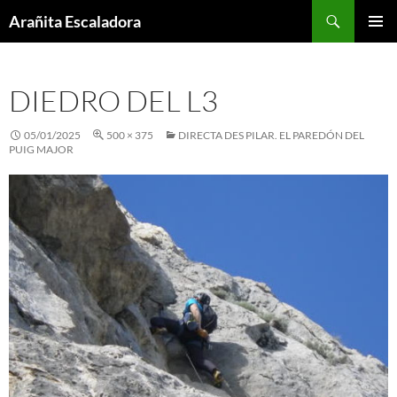
Skip
Search
Arañita Escaladora
to
PRIMAR
content
MENU
DIEDRO DEL L3
05/01/2025
500 × 375
DIRECTA DES PILAR. EL PAREDÓN DEL
PUIG MAJOR