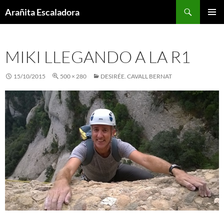
Skip
Search
Arañita Escaladora
to
PRIMAR
content
MENU
MIKI LLEGANDO A LA R1
15/10/2015
500 × 280
DESIRÉE. CAVALL BERNAT