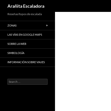
Search
Arañita Escaladora
Skip
Reseñas/topos de escalada
to
ZONAS
content
LAS VÍAS EN GOOGLE MAPS
SOBRE LA WEB
SIMBOLOGÍA
INFORMACIÓN SOBRE VIAJES
Search
for: