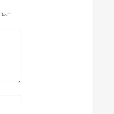
marked
*