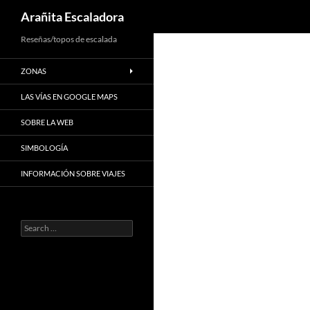
Search
Arañita Escaladora
Skip
Reseñas/topos de escalada
to
ZONAS
content
LAS VÍAS EN GOOGLE MAPS
SOBRE LA WEB
SIMBOLOGÍA
INFORMACIÓN SOBRE VIAJES
Search
for: