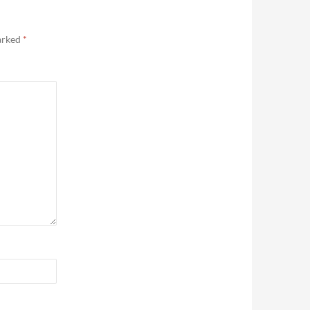
marked
*