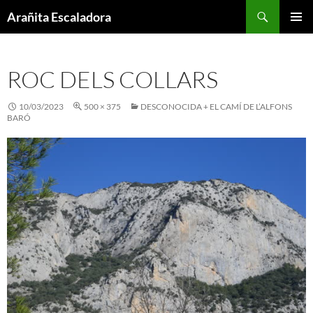
Skip
Search
Arañita Escaladora
to
PRIMAR
content
MENU
ROC DELS COLLARS
10/03/2023
500 × 375
DESCONOCIDA + EL CAMÍ DE L’ALFONS
BARÓ