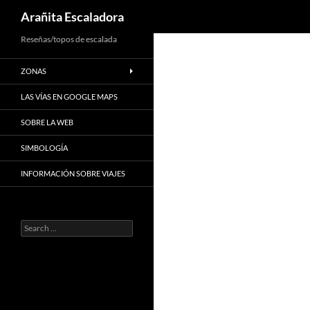
Search
Arañita Escaladora
Skip
Reseñas/topos de escalada
to
ZONAS
content
LAS VÍAS EN GOOGLE MAPS
SOBRE LA WEB
SIMBOLOGÍA
INFORMACIÓN SOBRE VIAJES
Search
for: