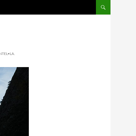
TEL•LA.