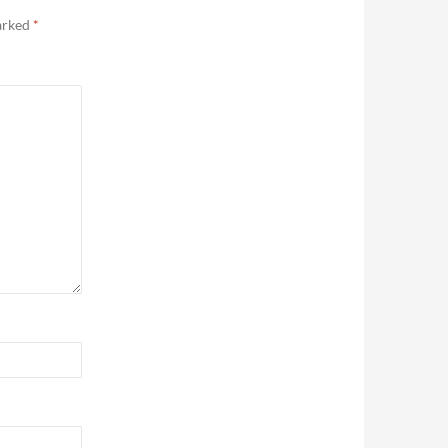
marked
*