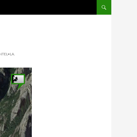
TEL•LA.