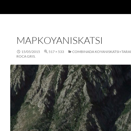
MAPKOYANISKATSI
15/05/2015
517 × 533
COMBINADA KOYANISKATSI+TARAN
ROCA GRIS.