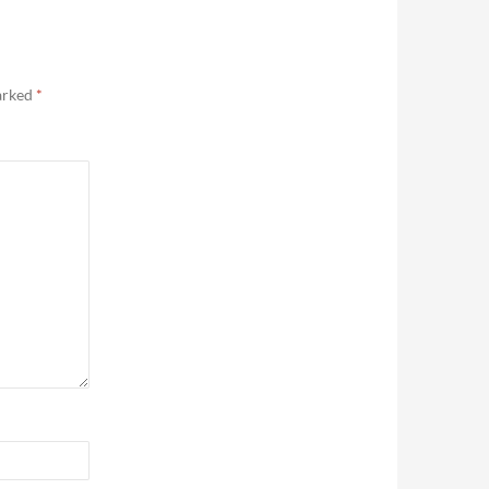
marked
*