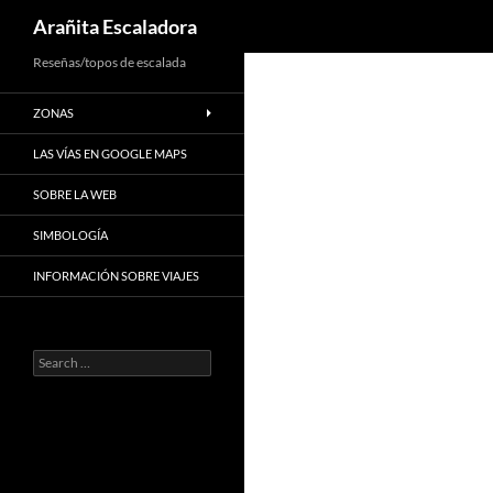
Search
Arañita Escaladora
Skip
Reseñas/topos de escalada
to
ZONAS
content
LAS VÍAS EN GOOGLE MAPS
SOBRE LA WEB
SIMBOLOGÍA
INFORMACIÓN SOBRE VIAJES
Search
for: