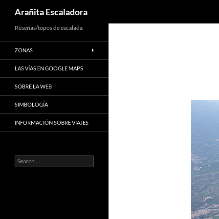
Search
Arañita Escaladora
Skip
Reseñas/topos de escalada
to
ZONAS
content
LAS VÍAS EN GOOGLE MAPS
SOBRE LA WEB
SIMBOLOGÍA
INFORMACIÓN SOBRE VIAJES
Search
for: