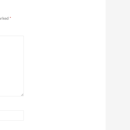
marked
*