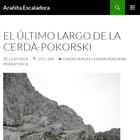
Skip
Search
Arañita Escaladora
to
PRIMAR
content
MENU
EL ÚLTIMO LARGO DE LA
CERDÀ-POKORSKI
11/07/2016
375 × 500
CERDÀ-VERGÉS + CERDÀ-POKORSKI.
PEDRAFORCA