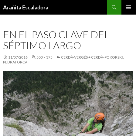
Skip
Search
Arañita Escaladora
to
PRIMAR
content
MENU
EN EL PASO CLAVE DEL
SÉPTIMO LARGO
11/07/2016
500 × 375
CERDÀ-VERGÉS + CERDÀ-POKORSKI.
PEDRAFORCA