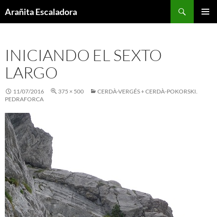
Skip
Search
Arañita Escaladora
to
PRIMAR
content
MENU
INICIANDO EL SEXTO
LARGO
11/07/2016
375 × 500
CERDÀ-VERGÉS + CERDÀ-POKORSKI.
PEDRAFORCA