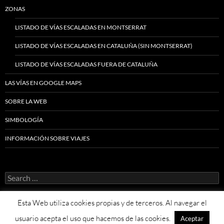
ZONAS
LISTADO DE VÍAS ESCALADAS EN MONTSERRAT
LISTADO DE VÍAS ESCALADAS EN CATALUÑA (SIN MONTSERRAT)
LISTADO DE VÍAS ESCALADAS FUERA DE CATALUÑA
LAS VÍAS EN GOOGLE MAPS
SOBRE LA WEB
SIMBOLOGÍA
INFORMACIÓN SOBRE VIAJES
Search
for:
Esta Web utiliza cookies propias y de terceros. Al navegar el
usuario acepta el uso que hacemos de las cookies.
Aceptar
Proudly powered by WordPress