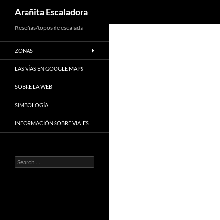
Search
Arañita Escaladora
Skip
Reseñas/topos de escalada
to
ZONAS
content
LAS VÍAS EN GOOGLE MAPS
SOBRE LA WEB
SIMBOLOGÍA
INFORMACIÓN SOBRE VIAJES
Search
for: