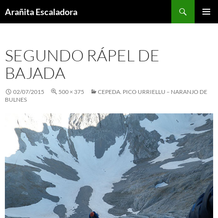
Skip
Search
Arañita Escaladora
to
PRIMAR
content
MENU
SEGUNDO RÁPEL DE
BAJADA
02/07/2015
500 × 375
CEPEDA. PICO URRIELLU – NARANJO DE
BULNES