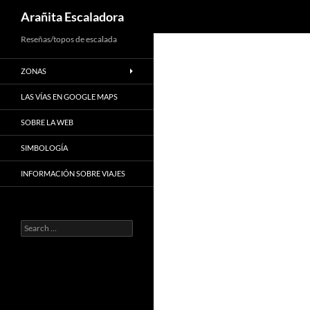
Search
Arañita Escaladora
Skip
Reseñas/topos de escalada
to
ZONAS
content
LAS VÍAS EN GOOGLE MAPS
SOBRE LA WEB
SIMBOLOGÍA
INFORMACIÓN SOBRE VIAJES
Search
for: