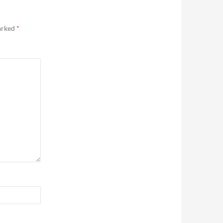
marked
*