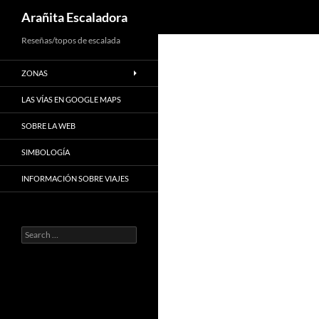
Search
Arañita Escaladora
Skip
Reseñas/topos de escalada
to
ZONAS
content
LAS VÍAS EN GOOGLE MAPS
SOBRE LA WEB
SIMBOLOGÍA
INFORMACIÓN SOBRE VIAJES
Search
for: