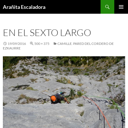
Skip
Search
Arañita Escaladora
to
PRIMAR
content
MENU
EN EL SEXTO LARGO
19/09/2016
500 × 375
CAMILLE. PARED DEL CORDERO DE
EZKAURRE