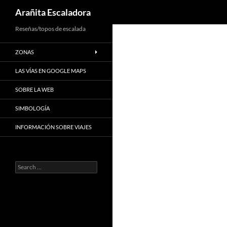
Search
Arañita Escaladora
Skip
Reseñas/topos de escalada
to
ZONAS
content
LAS VÍAS EN GOOGLE MAPS
SOBRE LA WEB
SIMBOLOGÍA
INFORMACIÓN SOBRE VIAJES
Search
for: