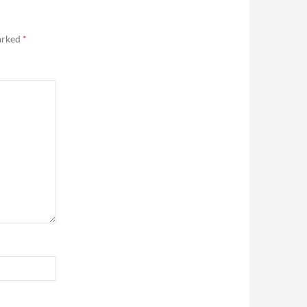
marked
*