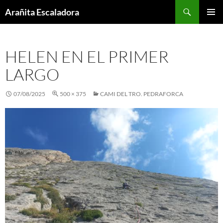
Skip
Search
Arañita Escaladora
to
PRIMAR
content
MENU
HELEN EN EL PRIMER
LARGO
07/08/2025
500 × 375
CAMI DEL TRO. PEDRAFORCA