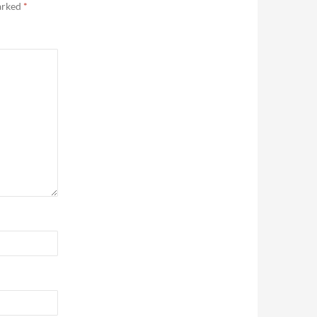
marked
*