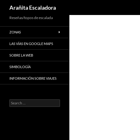
Search
Arañita Escaladora
Skip
Reseñas/topos de escalada
to
ZONAS
content
LAS VÍAS EN GOOGLE MAPS
SOBRE LA WEB
SIMBOLOGÍA
INFORMACIÓN SOBRE VIAJES
Search
for: