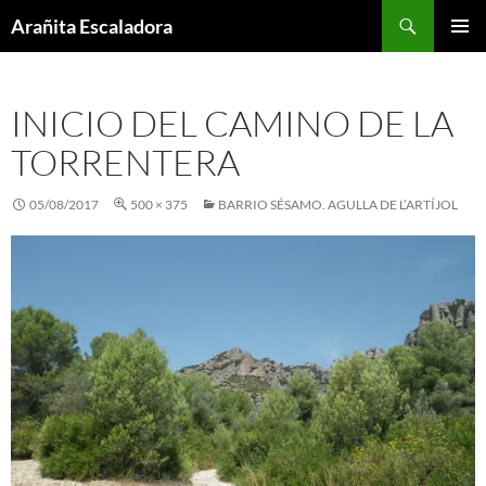
Skip
Search
Arañita Escaladora
to
PRIMAR
content
MENU
INICIO DEL CAMINO DE LA
TORRENTERA
05/08/2017
500 × 375
BARRIO SÉSAMO. AGULLA DE L’ARTÍJOL