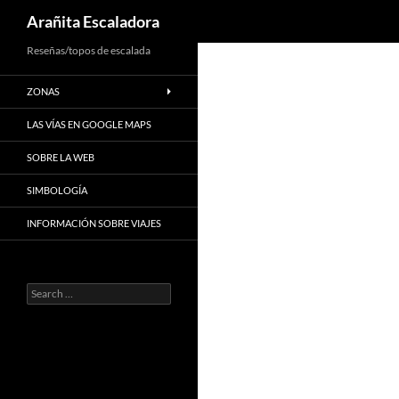
Search
Arañita Escaladora
Skip
Reseñas/topos de escalada
to
ZONAS
content
LAS VÍAS EN GOOGLE MAPS
SOBRE LA WEB
SIMBOLOGÍA
INFORMACIÓN SOBRE VIAJES
Search
for: