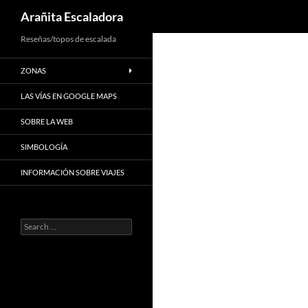
Search
Arañita Escaladora
Skip
Reseñas/topos de escalada
to
ZONAS
content
LAS VÍAS EN GOOGLE MAPS
SOBRE LA WEB
SIMBOLOGÍA
INFORMACIÓN SOBRE VIAJES
Search
for: