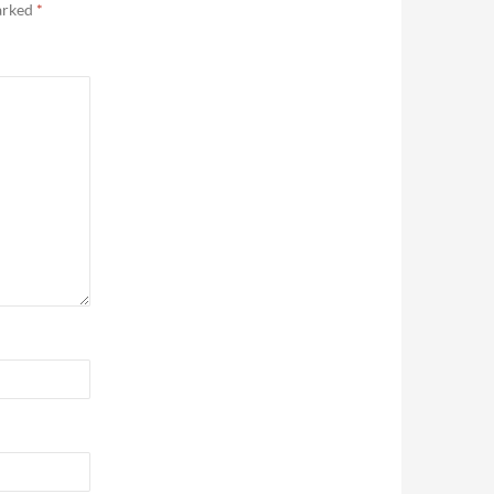
marked
*