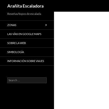
Search
Arañita Escaladora
Skip
Reseñas/topos de escalada
to
ZONAS
content
LAS VÍAS EN GOOGLE MAPS
SOBRE LA WEB
SIMBOLOGÍA
INFORMACIÓN SOBRE VIAJES
Search
for: