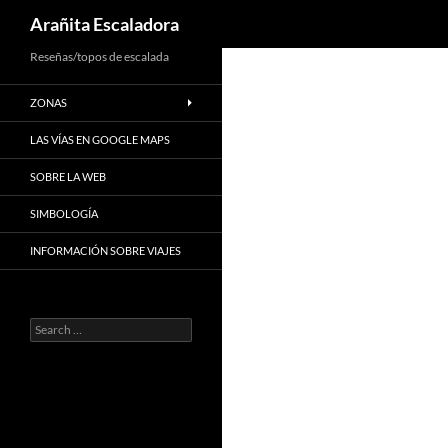
Search
Arañita Escaladora
Skip
Reseñas/topos de escalada
to
ZONAS
content
LAS VÍAS EN GOOGLE MAPS
SOBRE LA WEB
SIMBOLOGÍA
INFORMACIÓN SOBRE VIAJES
Search
for: