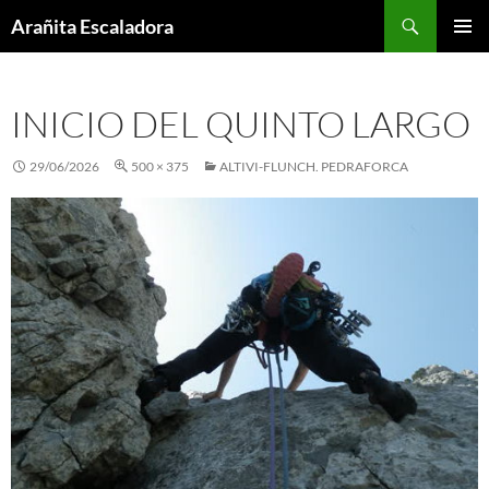
Skip
Search
Arañita Escaladora
to
PRIMAR
content
MENU
INICIO DEL QUINTO LARGO
29/06/2026
500 × 375
ALTIVI-FLUNCH. PEDRAFORCA