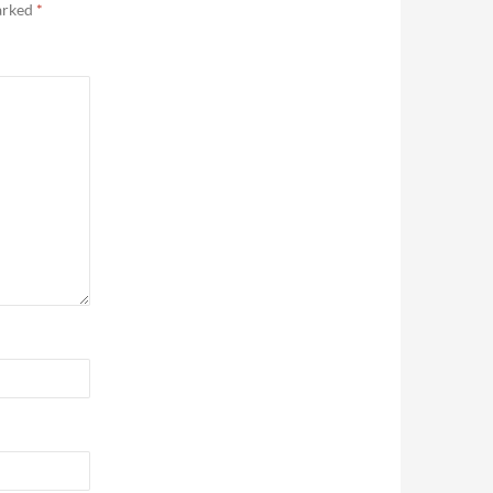
marked
*