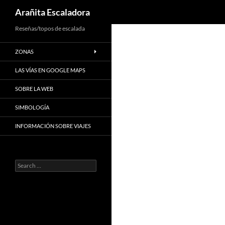
Search
Arañita Escaladora
Skip
Reseñas/topos de escalada
to
ZONAS
content
LAS VÍAS EN GOOGLE MAPS
SOBRE LA WEB
SIMBOLOGÍA
INFORMACIÓN SOBRE VIAJES
Search
for: