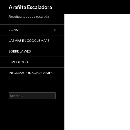
Search
Arañita Escaladora
Skip
Reseñas/topos de escalada
to
ZONAS
content
LAS VÍAS EN GOOGLE MAPS
SOBRE LA WEB
SIMBOLOGÍA
INFORMACIÓN SOBRE VIAJES
Search
for: