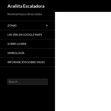
Search
Arañita Escaladora
Skip
Reseñas/topos de escalada
to
ZONAS
content
LAS VÍAS EN GOOGLE MAPS
SOBRE LA WEB
SIMBOLOGÍA
INFORMACIÓN SOBRE VIAJES
Search
for: