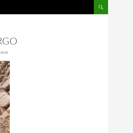
ARGO
ÇANA