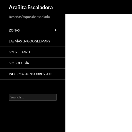
Search
Arañita Escaladora
Skip
Reseñas/topos de escalada
to
ZONAS
content
LAS VÍAS EN GOOGLE MAPS
SOBRE LA WEB
SIMBOLOGÍA
INFORMACIÓN SOBRE VIAJES
Search
for: